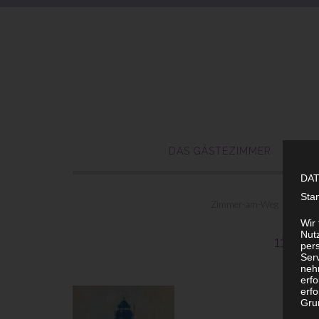
DAS GÄSTEZIMMER
KU
DA
Sta
Zimmer-am-Weg
>
Bilde
Wir
Nutz
111_
per
Ser
neh
erf
erfo
Grun