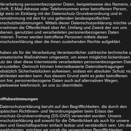
 Verarbeitung personenbezogener Daten, beispielsweise des Namens, 
chrift, E-Mail-Adresse oder Telefonnummer einer betroffenen Person,
olgt stets im Einklang mit der Datenschutz-Grundverordnung und in
reinstimmung mit den für uns geltenden landesspezifischen
enschutzbestimmungen. Mittels dieser Datenschutzerklärung möchte u
ernehmen die Öffentlichkeit über Art, Umfang und Zweck der von uns
obenen, genutzten und verarbeiteten personenbezogenen Daten
rmieren. Ferner werden betroffene Personen mittels dieser
enschutzerklärung über die ihnen zustehenden Rechte aufgeklärt.
haben als für die Verarbeitung Verantwortlicher zahlreiche technische 
anisatorische Maßnahmen umgesetzt, um einen möglichst lückenlosen
utz der über diese Internetseite verarbeiteten personenbezogenen Dat
herzustellen. Dennoch können Internetbasierte Datenübertragungen
dsätzlich Sicherheitslücken aufweisen, sodass ein absoluter Schutz ni
ährleistet werden kann. Aus diesem Grund steht es jeder betroffenen
son frei, personenbezogene Daten auch auf alternativen Wegen,
pielsweise telefonisch, an uns zu übermitteln.
riffsbestimmungen
Datenschutzerklärung beruht auf den Begrifflichkeiten, die durch den
opäischen Richtlinien- und Verordnungsgeber beim Erlass der
enschutz-Grundverordnung (DS-GVO) verwendet wurden. Unsere
e Felder sind mit
*
markiert
nschutzerklärung soll sowohl für die Öffentlichkeit als auch für unsere
den und Geschäftspartner einfach lesbar und verständlich sein. Um di
ewährleisten, möchten wir vorab die verwendeten Begrifflichkeiten