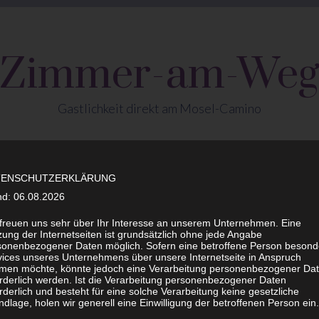
Zimmer-am-We
Gastlichkeit direkt am Mosel-Camino
RZWEIL
WANDERANGEBOTE
BILDERGALERIE KBF
TENSCHUTZERKLÄRUNG
nd: 06.08.2026
rgalerie KBF
>
Inselliebe
>
111_Leuchfeuer Hörnum
 freuen uns sehr über Ihr Interesse an unserem Unternehmen. Eine
ung der Internetseiten ist grundsätzlich ohne jede Angabe
LEUCHFEUER HÖRNUM
sonenbezogener Daten möglich. Sofern eine betroffene Person besond
vices unseres Unternehmens über unsere Internetseite in Anspruch
men möchte, könnte jedoch eine Verarbeitung personenbezogener Da
orderlich werden. Ist die Verarbeitung personenbezogener Daten
rderlich und besteht für eine solche Verarbeitung keine gesetzliche
dlage, holen wir generell eine Einwilligung der betroffenen Person ein.