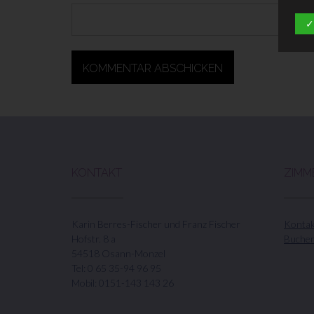
✓
KONTAKT
ZIM
Karin Berres-Fischer und Franz Fischer
Kontak
Hofstr. 8 a
Buchen
54518 Osann-Monzel
Tel: 0 65 35-94 96 95
Mobil: 0151-143 143 26